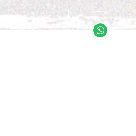
Faça download do
arquivo desejado
Selecione abaixo o documento desejado, em seguida
clique sobre ele para baixar. Depois de imprimir o
documento e preencher, nos envie o documento
preenchido de volta através do formulário.